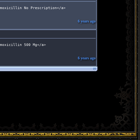
moxicillin No Prescription</a> 
6 years ago
moxicillin 500 Mg</a> 
6 years ago