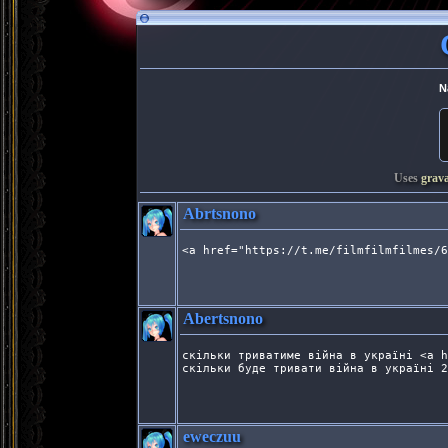
N
Uses
grav
Abrtsnono
<a href="https://t.me/filmfilmfilmes/6
Abertsnono
скільки триватиме війна в україні <a h
скільки буде тривати війна в україні 2
eweczuu