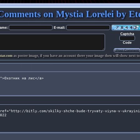
Comments on Mystia Lorelei by Et
ame:
E-mail:
Captcha
Code
atar.com
as poster image, if you have an account there your image then will show next to
">Охотник на лис</a>
ref="http://bitly.com/skilky-shche-bude-tryvaty-viyna-v-ukrayini
022