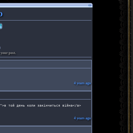
o
 your post.
4 years ago
">в той день коли закінчиться війна</a> 
4 years ago