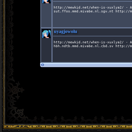
http://mewkid.net/when-is-xuxlya2/ - A
sut.ffos.mmd.mivabe.nl.sgv.nt http://m
uyagjowolu
http://mewkid.net/when-is-xuxlya2/ - A
hbh.ndtb.mmd.mivabe.nl.cbd.sv http://m