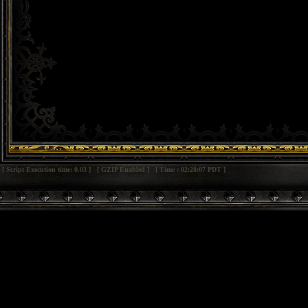
[ Script Execution time: 0.03 ] [ GZIP Enabled ] [ Time : 02:28:07 PDT ]