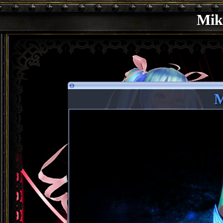
Mik
M