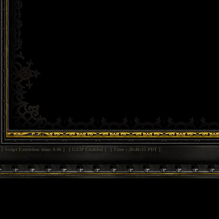
[ Script Execution time: 0.06 ] [ GZIP Enabled ] [ Time : 20:46:15 PDT ]