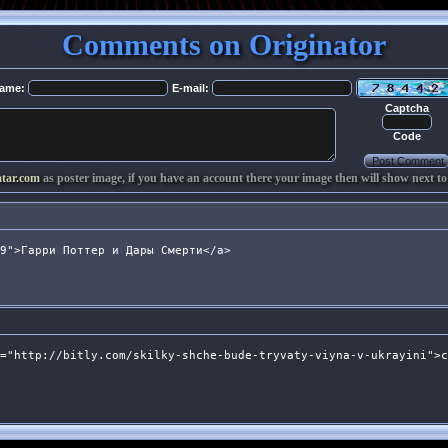
Comments on Originator
ame:
E-mail:
Captcha
Code
atar.com
as poster image, if you have an account there your image then will show next to
9">Гарри Поттер и Дары Смерти</a>
="http://bitly.com/skilky-shche-bude-tryvaty-viyna-v-ukrayini">с