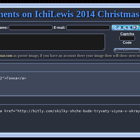
nts on IchiLewis 2014 Christma
ame:
E-mail:
Captcha
Code
atar.com
as poster image, if you have an account there your image then will show next to
2">Гонка</a>
a href="http://bitly.com/skilky-shche-bude-tryvaty-viyna-v-ukray