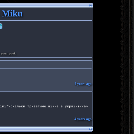
s Miku
 your post.
4 years ago
ini">скільки триватиме війна в україні</a> 
4 years ago