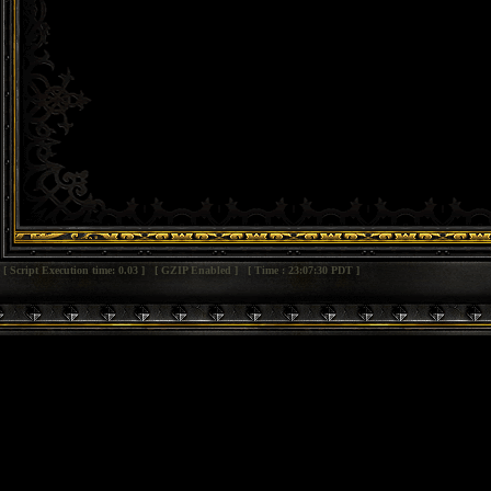
[ Script Execution time: 0.03 ] [ GZIP Enabled ] [ Time : 23:07:30 PDT ]